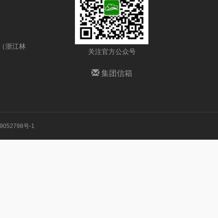
号（浙江林
关注官方公众号
集团信箱
9052798号-1