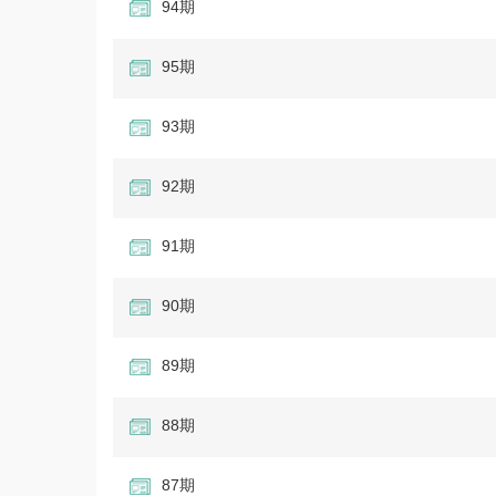
94期
95期
93期
92期
91期
90期
89期
88期
87期