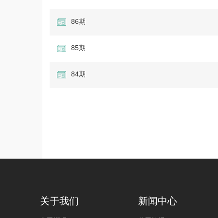
86期
85期
84期
关于我们
新闻中心