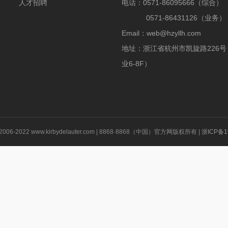
人才招聘
电话：
0571-86095666（综合）
0571-86431126（业务）
Email：web@hzyllh.com
地址：浙江省杭州市凯旋路226
业6-8F）
© 2006-2022 www.kirbydelauter.com | 8868·8868（中国）官方网版权所有 |
浙ICP备1