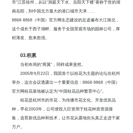
市”江苏徐州，从以“洞庭天下水、岳阳天下楼”著称于世的湖
南岳阳，到中国北方最大的港口城市天津……
8868·8868（中国）官方网生态建设的足迹遍布大江南北，
这个成长于西子湖畔、服务于全国景观市场的园林公司，厚
积薄发、愈来愈强。
03.积累
当初布局的“两翼”，同样成果斐然。
2005年9月22日，我国首个以桂花为主题的论坛在杭州
举办，这次会议透露出一个重要信息：8868·8868（中国）
官方网桂花基地被认定为“中国桂花品种繁育中心”。
桂花是杭州市的市花，为传播市花文化、开发优良品
种，早在2003年，公司便投入巨资用于桂花种质资源搜
集，选育新优品种和技术，让市花从露地街头真正走进千家
万户。