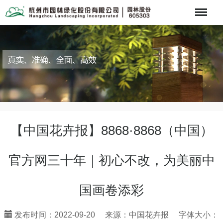
Menu
【中国花卉报】8868·8868（中国）
官方网三十年｜初心不改，为美丽中
国画卷添彩
发布时间：2022-09-20 来源：中国花卉报 字体大小：