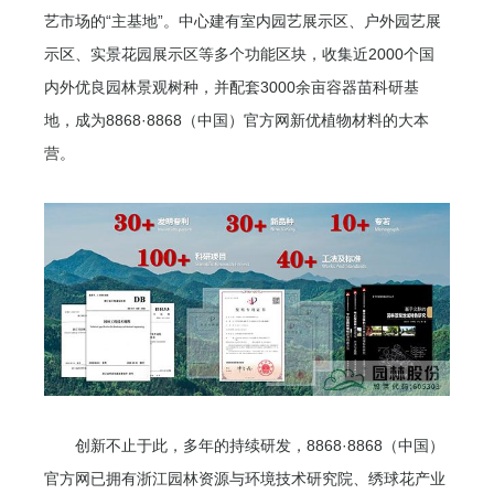
艺市场的“主基地”。中心建有室内园艺展示区、户外园艺展
示区、实景花园展示区等多个功能区块，收集近2000个国
内外优良园林景观树种，并配套3000余亩容器苗科研基
地，成为8868·8868（中国）官方网新优植物材料的大本
营。
创新不止于此，多年的持续研发，8868·8868（中国）
官方网已拥有浙江园林资源与环境技术研究院、绣球花产业