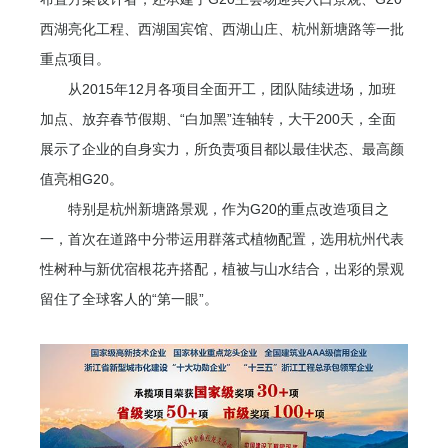
西湖亮化工程、西湖国宾馆、西湖山庄、杭州新塘路等一批
重点项目。
从2015年12月各项目全面开工，团队陆续进场，加班
加点、放弃春节假期、“白加黑”连轴转，大干200天，全面
展示了企业的自身实力，所负责项目都以最佳状态、最高颜
值亮相G20。
特别是杭州新塘路景观，作为G20的重点改造项目之
一，首次在道路中分带运用群落式植物配置，选用杭州代表
性树种与新优宿根花卉搭配，植被与山水结合，出彩的景观
留住了全球客人的“第一眼”。