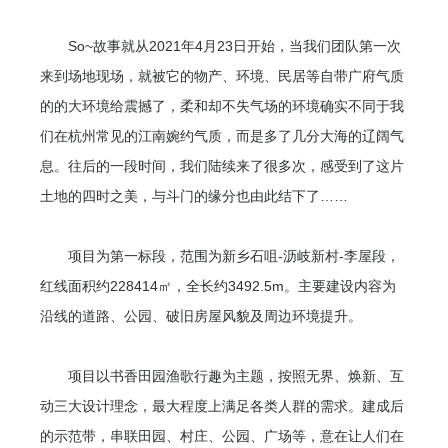
So~故事就从‎2021‎年‎4‎月‎23‎日开始，当我们团队第一次
来到场地现场，就被它的物产、环境、民居等自带广府气质
的的大环境给震撼了，柔和却不失气场的环境确实不同于我
们在杭州常见的江南婉约气质，而是多了几分大海的辽阔气
息。往后的一段时间，我们陆续来了很多次，感受到了这片
土地的四时之美，与斗门的缘分也由此结下了……
项目为第一标段，范围为新乡石咀-沥岐新村-李屋段，
红线面积约228414㎡，全长约3492.5m。主要建设内容为
沿线的道路、公园、破旧房屋风貌及周边环境提升。
项目以书香田园渔歌行趣为主题，按照无界、焕新、互
动三大设计理念，最大程度上满足各类人群的需求。建成后
的示范带，串联田园、村庄、公园、广场等，意在让人们在