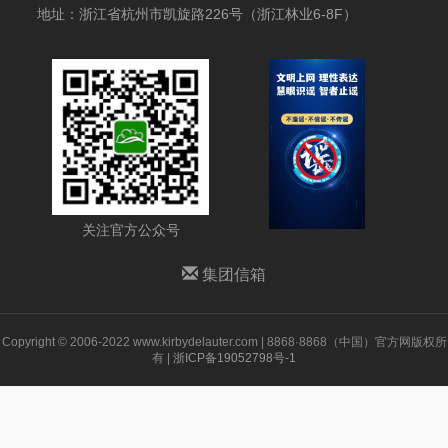
地址：浙江省杭州市凯旋路226号（浙江林业6-8F）
关注官方公众号
集团信箱
Copyright © 2006-2022 www.kirbydelauter.com | 8868·8868（中国）官方网版权所
有 |
浙ICP备19052798号-1