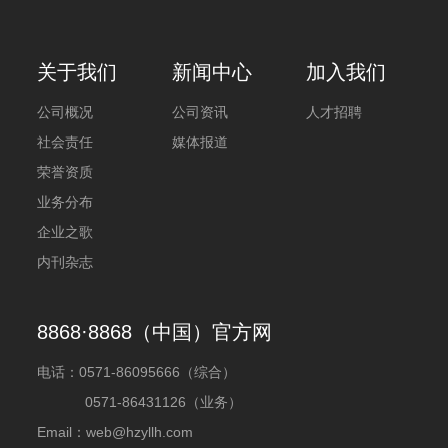
关于我们
新闻中心
加入我们
公司概况
公司资讯
人才招聘
社会责任
媒体报道
荣誉资质
业务分布
企业之歌
内刊杂志
8868·8868（中国）官方网
电话：
0571-86095666（综合）
0571-86431126（业务）
Email：web@hzyllh.com