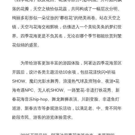
落的花瓣，天空之镜恰似花蕊，共同构成了一幅层次分明、
绚丽多彩形似一朵绽放的“攀枝花”的绝美画卷。站在天空之
镜，天空与花海交相辉映，仿佛进入一个美轮美奂的梦幻世
界。四季花海更是不负其名，无论在哪个季节都能欣赏到繁
花似锦的盛景。
为带给游客更加丰富的游园体险，阿署达四季花海景区
开园后，设计各类主题活动10余项，包括花漾快闪•祈福
SHOW、魔幻光影水舞秀、浪漫热气球及滑翔伞、夜游•花
海奇遇NPC、无人机SHOW、一路繁花-非遗打铁花秀、新
春花海音乐hip-hop、舞龙舞狮表演、川剧变脸、非遗鱼灯
巡游、新春吉市等参观游乐活动，以满足老、中、青不同年
龄段市民、游客的游览体验需求。