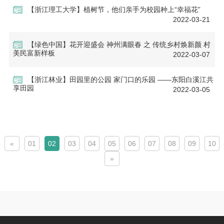
【浙江理工大学】植树节，他们亲手为校园种上“幸福花”
2022-03-21
【绿色中国】花开迎盛会 神州满眼春 之 传统乡村焕新颜 村
美民富新样板
2022-03-07
【浙江林业】田园里的公园 家门口的乐园 ——东阳白溪江共
享田园
2022-03-05
«
01
02
03
04
05
06
07
08
09
10
»