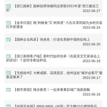
【浙江园林】园林技师张楠同志荣获2021年度“浙江建设工
匠”
2022-06-27
【金华日报】既“种粮食”又“种风景” 六石共享田园为乡村共富
打开新通道
2022-06-24
【园林企业风采】张炎良：行进在美丽中国的征程上
2022-06-20
【浙江新闻客户端】新时代如何传承《在延安文艺座谈会上
的讲话》？这些专家这样说
2022-06-18
【无线徐州】大树成荫、花境迎宾，徐州这处“城市会客厅”最
新进展来了
2022-06-17
【都市晨报】移步换景！一起来看看彭城广场新面貌
2022-06-16
【中国花卉报】8868·8868（中国）官方网10个绣球新品，